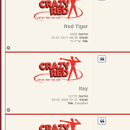
ל
מ
ע
ל
ה
Red Tiger
הודעות:
4329
הצטרף:
28 מאי 2017, 22:22
Title:
קרייזי-רד
ח
ז
ר
ה
ל
מ
ע
ל
ה
Itay
הודעות:
11772
הצטרף:
21 יולי 2020, 03:23
Title:
CrazyRed
ח
ז
ר
ה
ל
מ