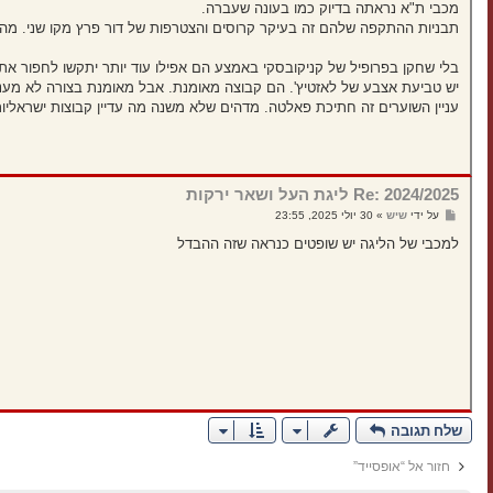
י
מכבי ת"א נראתה בדיוק כמו בעונה שעברה.
ח
תבניות ההתקפה שלהם זה בעיקר קרוסים והצטרפות של דור פרץ מקו שני. מה 
ה
בלי שחקן בפרופיל של קניקובסקי באמצע הם אפילו עוד יותר יתקשו לחפור 
יש טביעת אצבע של לאזטיץ'. הם קבוצה מאומנת. אבל מאומנת בצורה לא מעני
עניין השוערים זה חתיכת פאלטה. מדהים שלא משנה מה עדיין קבוצות ישראליו
Re: 2024/2025 ליגת העל ושאר ירקות
ש
על ידי
שיש
»
30 יולי 2025, 23:55
ל
י
למכבי של הליגה יש שופטים כנראה שזה ההבדל
ח
ה
שלח תגובה
חזור אל “אופסייד”