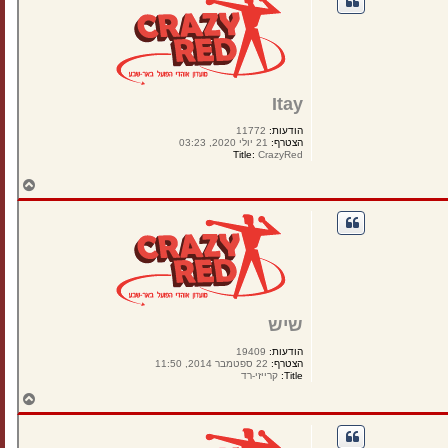
ה
ל
מ
ע
ל
ה
Itay
הודעות:
11772
הצטרף:
21 יולי 2020, 03:23
Title:
CrazyRed
ח
ז
ר
ה
ל
מ
ע
ל
ה
שיש
הודעות:
19409
הצטרף:
22 ספטמבר 2014, 11:50
Title:
קרייזי-רד
ח
ז
ר
ה