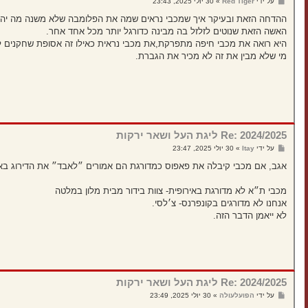
ש
על ידי
Red Tiger
»
30 יולי 2025, 23:43
ל
י
ההדחה הזאת ובעיקר איך שמכבי נראים שמה את הפלומבה שלא משנה מה יה
ח
האשה הזאת שנוטים לזלזל בה מבינה כדורגל יותר מכל אחד אחר.
ה
היא רואה את מכבי חיפה מתפרקת,את מכבי נראית כאילו זה אסופת שחקנים 
מי שלא מבין את זה לא מכיר את הגברת.
Re: 2024/2025 ליגת העל ושאר ירקות
ש
על ידי
Itay
»
30 יולי 2025, 23:47
ל
י
אגב, אם מכבי קיבלה את פאפוס כמדורגת הם אמורים ״לאבד״ את הדירוג באי
ח
ה
מכבי ת״א לא מדורגת באירופית- צוות בידור מבית מלון במלטה
אנחנו לא מדורגים בקונפרנס- צ׳לסי.
לא ייאמן הדבר הזה.
Re: 2024/2025 ליגת העל ושאר ירקות
ש
על ידי
הפועלעולה
»
30 יולי 2025, 23:49
ל