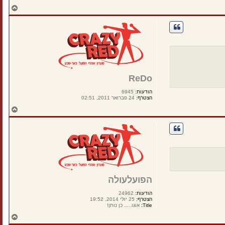
ח
ז
ר
ה
ל
מ
ע
ל
ה
ReDo
הודעות:
6945
הצטרף:
24 פברואר 2011, 02:51
ח
ז
ר
ה
ל
מ
ע
ל
ה
הפועלעולה
הודעות:
24962
הצטרף:
25 יולי 2014, 19:52
Title:
אוגו..... כן נותן!
ח
ז