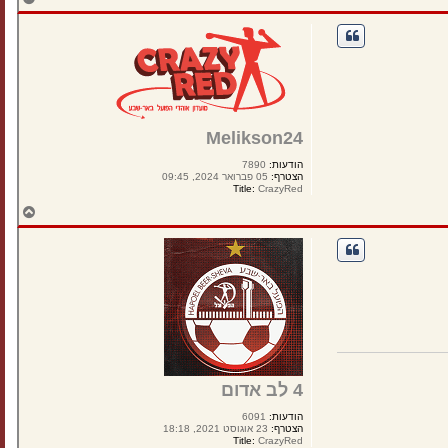
ז
ר
ה
ל
מ
ע
ל
ה
Melikson24
הודעות:
7890
הצטרף:
05 פברואר 2024, 09:45
Title:
CrazyRed
ח
ז
ר
ה
ל
מ
ע
ל
ה
4 לב אדום
הודעות:
6091
הצטרף:
23 אוגוסט 2021, 18:18
Title:
CrazyRed