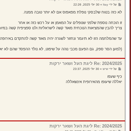
ש
על ידי
Itay
»
30 יולי 2025, 22:26
ל
י
לא כזה בטוח שלבסקי נופלת מפאפוס אם לא יותר טובה ממנה.
ח
ה
זו הוכחה נוספת שלפני שנופלים על המאמן או על רכש כזה או אחר
צריך להבין שהמציאות הנוכחית מאוד קשה לישראליות ולנו ספציפית קשה במי
עד שהמלחמה הזו לא תיגמר ונחזור לשגרה יהיה מאוד קשה להתקדם באירופה.
(למען הסר ספק, גם הפעם מכבי נוהה על שיפוט, לא נולד ההפסד שהם לא יאש
Re: 2024/2025 ליגת העל ושאר ירקות
ש
על ידי
שיש
»
30 יולי 2025, 23:37
ל
י
כיף שעפו
ח
יאללה שיעופו מהאירופית אינשאללה
ה
Re: 2024/2025 ליגת העל ושאר ירקות