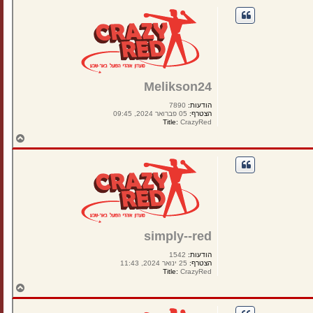
ר
ה
ל
מ
ע
ל
ה
Melikson24
הודעות:
7890
הצטרף:
05 פברואר 2024, 09:45
Title:
CrazyRed
ח
ז
ר
ה
ל
מ
ע
ל
ה
simply--red
הודעות:
1542
הצטרף:
25 ינואר 2024, 11:43
Title:
CrazyRed
ח
ז
ר